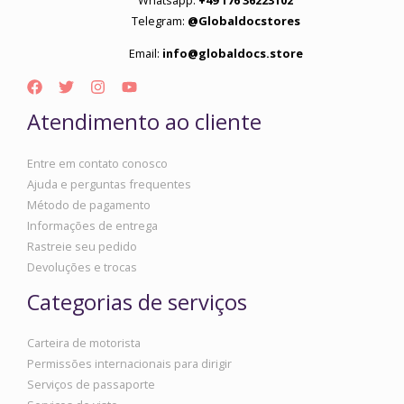
Whatsapp:
+49 176 36223102
Telegram:
@Globaldocstores
Email:
info@globaldocs.store
Atendimento ao cliente
Entre em contato conosco
Ajuda e perguntas frequentes
Método de pagamento
Informações de entrega
Rastreie seu pedido
Devoluções e trocas
Categorias de serviços
Carteira de motorista
Permissões internacionais para dirigir
Serviços de passaporte