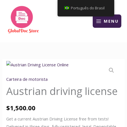
Ir
Português do Brasil
para
o
MENU
conteúdo
Carteira de motorista
Austrian driving license
$
1,500.00
Get a current Austrian Driving License free from tests!
Delivered in three days, fully registered, legal. Dependable