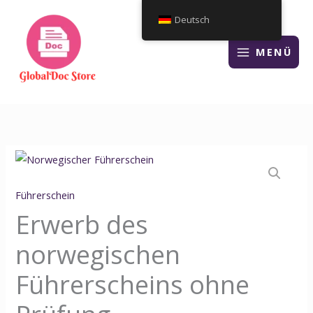
Zum
Deutsch
Inhalt
springen
MENÜ
Führerschein
Erwerb des
norwegischen
Führerscheins ohne