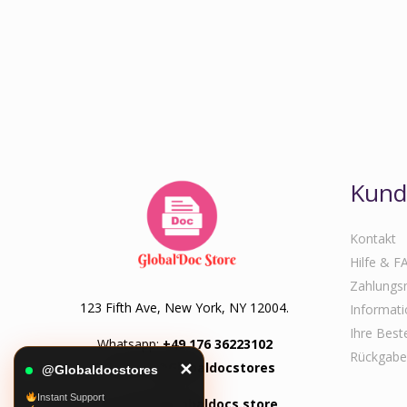
Kund
Kontakt
Hilfe & F
Zahlungs
123 Fifth Ave, New York, NY 12004.
Informati
Ihre Best
Whatsapp:
+49 176 36223102
Rückgabe
Telegram:
@Globaldocstores
✕
@Globaldocstores
Instant Support
Email:
info@globaldocs.store