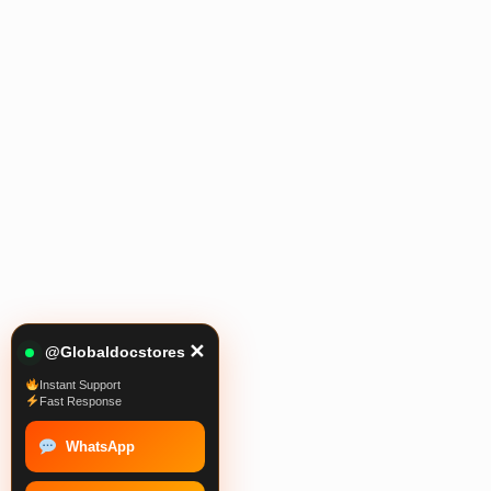
✕
@Globaldocstores
Instant Support
Fast Response
WhatsApp