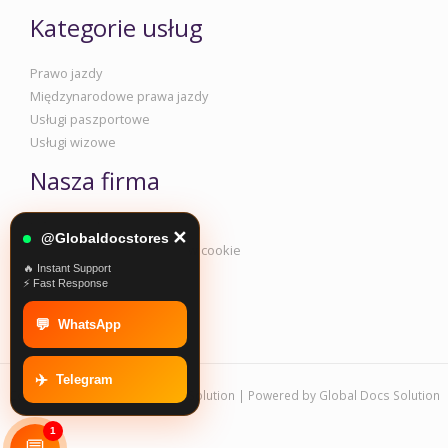
Kategorie usług
Prawo jazdy
Międzynarodowe prawa jazdy
Usługi paszportowe
Usługi wizowe
Nasza firma
Informacje korporacyjne
✕
@Globaldocstores
Polityka prywatności i plików cookie
🔥 Instant Support
Regulamin
⚡ Fast Response
Promocja i warunki
💬
WhatsApp
✈️
Telegram
Copyright © 2026 Global Docs Solution | Powered by Global Docs Solution
1