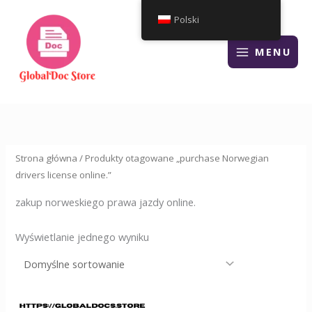
Przejdź
Polski
do
treści
MENU
Strona główna
/ Produkty otagowane „purchase Norwegian
drivers license online.”
zakup norweskiego prawa jazdy online.
Wyświetlanie jednego wyniku