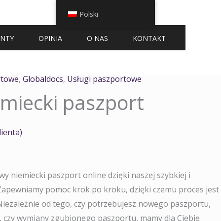
Polski
ENTY
OPINIA
O NAS
KONTAKT
rtowe
,
Globaldocs
,
Usługi paszportowe
miecki paszport
lienta)
wy niemiecki paszport online dzięki naszej szybkiej i
Zapewniamy pomoc krok po kroku, dzięki czemu proces jest
 Niezależnie od tego, czy potrzebujesz nowego paszportu,
 czy wymiany zgubionego paszportu, mamy dla Ciebie