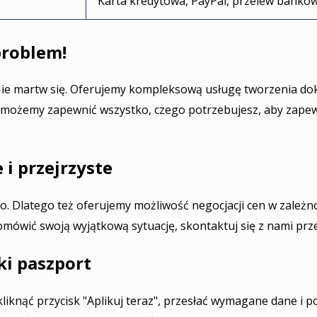
Karta kredytowa, PayPal, przelew banko
roblem!
ie martw się. Oferujemy kompleksową usługę tworzenia do
możemy zapewnić wszystko, czego potrzebujesz, aby zapew
 i przejrzyste
o. Dlatego też oferujemy możliwość negocjacji cen w zależn
 omówić swoją wyjątkową sytuację, skontaktuj się z nami prz
ki paszport
 kliknąć przycisk "Aplikuj teraz", przesłać wymagane dane i 