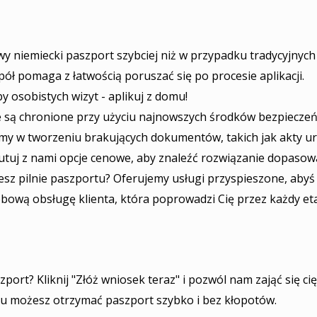
y niemiecki paszport szybciej niż w przypadku tradycyjnyc
ł pomaga z łatwością poruszać się po procesie aplikacji.
 osobistych wizyt - aplikuj z domu!
są chronione przy użyciu najnowszych środków bezpieczeń
 w tworzeniu brakujących dokumentów, takich jak akty ur
tuj z nami opcje cenowe, aby znaleźć rozwiązanie dopaso
sz pilnie paszportu? Oferujemy usługi przyspieszone, abyś
ową obsługę klienta, która poprowadzi Cię przez każdy et
port? Kliknij "Złóż wniosek teraz" i pozwól nam zająć się 
mu możesz otrzymać paszport szybko i bez kłopotów.