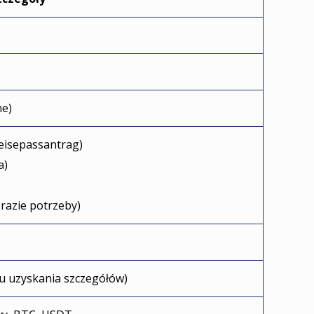
ne)
eisepassantrag)
a)
 razie potrzeby)
elu uzyskania szczegółów)