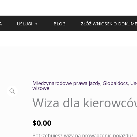
A
USŁUGI
BLOG
ZŁÓŻ WNIOSEK O DOKUM
Międzynarodowe prawa jazdy
,
Globaldocs
,
Us
wizowe
Wiza dla kierowc
$
0.00
Potrzebujesz wizy na prowadzenie pojazdu?