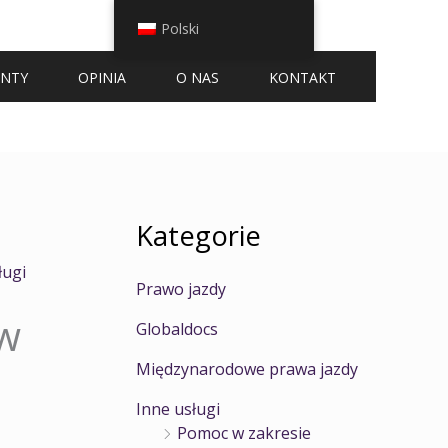
Polski
ENTY
OPINIA
O NAS
KONTAKT
Kategorie
ługi
Prawo jazdy
ów
Globaldocs
Międzynarodowe prawa jazdy
Inne usługi
Pomoc w zakresie