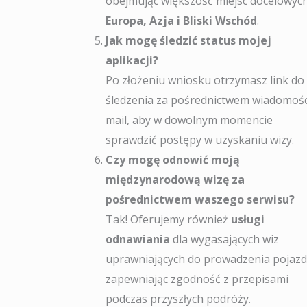
obejmując większość miejsc docelowyc
Europa, Azja i Bliski Wschód
.
Jak mogę śledzić status mojej
aplikacji?
Po złożeniu wniosku otrzymasz link do
śledzenia za pośrednictwem wiadomośc
mail, aby w dowolnym momencie
sprawdzić postępy w uzyskaniu wizy.
Czy mogę odnowić moją
międzynarodową wizę za
pośrednictwem waszego serwisu?
Tak! Oferujemy również
usługi
odnawiania
dla wygasających wiz
uprawniających do prowadzenia pojaz
zapewniając zgodność z przepisami
podczas przyszłych podróży.