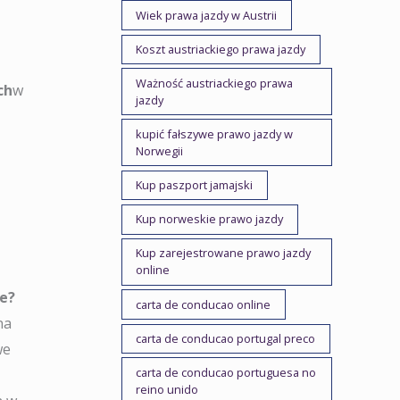
Wiek prawa jazdy w Austrii
Koszt austriackiego prawa jazdy
Ważność austriackiego prawa
ch
w
jazdy
kupić fałszywe prawo jazdy w
Norwegii
Kup paszport jamajski
Kup norweskie prawo jazdy
Kup zarejestrowane prawo jazdy
online
ie?
carta de conducao online
na
carta de conducao portugal preco
we
carta de conducao portuguesa no
reino unido