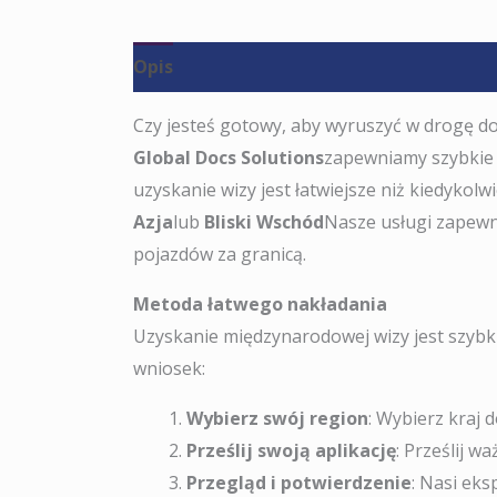
Opis
Recenzje (0)
Czy jesteś gotowy, aby wyruszyć w drogę d
Global Docs Solutions
zapewniamy szybkie
uzyskanie wizy jest łatwiejsze niż kiedykol
Azja
lub
Bliski Wschód
Nasze usługi zapewn
pojazdów za granicą.
Metoda łatwego nakładania
Uzyskanie międzynarodowej wizy jest szybki
wniosek:
Wybierz swój region
: Wybierz kraj 
Prześlij swoją aplikację
: Prześlij 
Przegląd i potwierdzenie
: Nasi eks