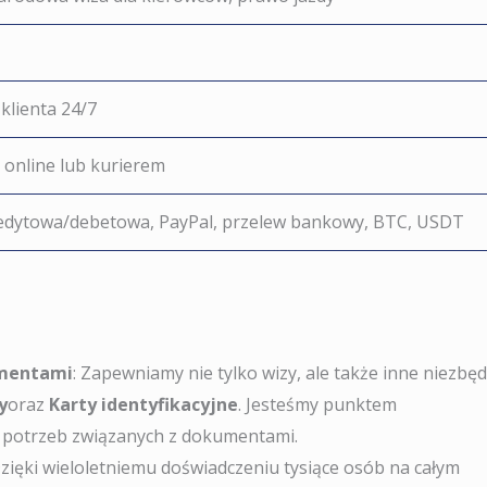
klienta 24/7
online lub kurierem
edytowa/debetowa, PayPal, przelew bankowy, BTC, USDT
umentami
: Zapewniamy nie tylko wizy, ale także inne niezbę
y
oraz
Karty identyfikacyjne
. Jesteśmy punktem
h potrzeb związanych z dokumentami.
Dzięki wieloletniemu doświadczeniu tysiące osób na całym