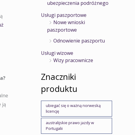
ubezpieczenia podróżnego
Usługi paszportowe
wą
Nowe wnioski
uż
paszportowe
Odnowienie paszportu
Usługi wizowe
Wizy pracownicze
Znaczniki
na?
produktu
alne
 ją
ubiegać się o ważną norweską
licencję
australijskie prawo jazdy w
Portugalii