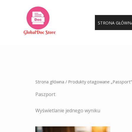
Przejdź
do
treści
STRONA GŁÓWN
Strona główna
/ Produkty otagowane „Passport”
Paszport
Wyświetlanie jednego wyniku