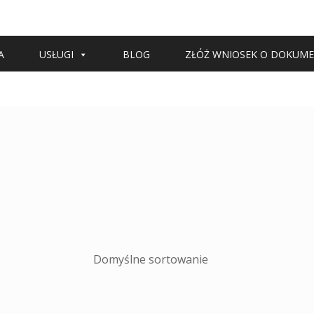
A
USŁUGI
BLOG
ZŁÓŻ WNIOSEK O DOKUM