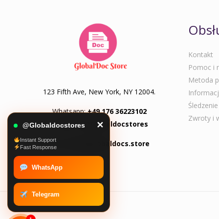
Obsłu
Kontakt
Pomoc i n
Metoda p
123 Fifth Ave, New York, NY 12004.
Informacj
Śledzeni
Whatsapp:
+49 176 36223102
Zwroty i
Telegram:
@Globaldocstores
✕
@Globaldocstores
Instant Support
Email:
info@globaldocs.store
Fast Response
WhatsApp
Telegram