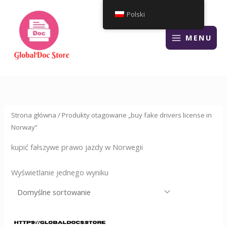
Przejdź
Polski
do
treści
MENU
Strona główna
/ Produkty otagowane „buy fake drivers license in
Norway”
kupić fałszywe prawo jazdy w Norwegii
Wyświetlanie jednego wyniku