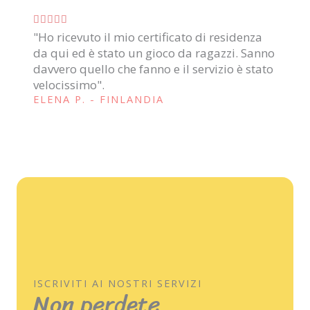
o
V





n
"Ho ricevuto il mio certificato di residenza
a
e
da qui ed è stato un gioco da ragazzi. Sanno
l
5
davvero quello che fanno e il servizio è stato
u
s
velocissimo".
t
u
ELENA P. - FINLANDIA
a
5
z
i
o
n
e
5
s
u
5
ISCRIVITI AI NOSTRI SERVIZI
Non perdete