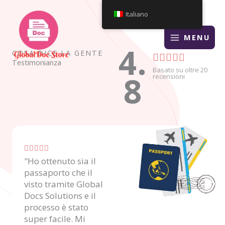
Vai
Italiano
al
contenuto
MENU
4.
COSA DICE LA GENTE
V





Testimonianza
Basato su oltre 20
8
a
recensioni
l
u
t
V





a
"Ho ottenuto sia il
a
z
passaporto che il
l
visto tramite Global
i
u
Docs Solutions e il
t
o
processo è stato
a
super facile. Mi
n