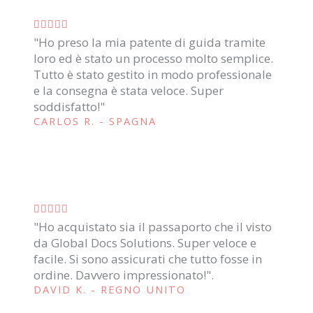
n
V





e
"Ho preso la mia patente di guida tramite
a
5
loro ed è stato un processo molto semplice.
l
s
Tutto è stato gestito in modo professionale
u
u
e la consegna è stata veloce. Super
t
5
soddisfatto!"
a
CARLOS R. - SPAGNA
z
i
o
n
V





e
"Ho acquistato sia il passaporto che il visto
a
5
da Global Docs Solutions. Super veloce e
l
s
facile. Si sono assicurati che tutto fosse in
u
u
ordine. Davvero impressionato!".
t
DAVID K. - REGNO UNITO
5
a