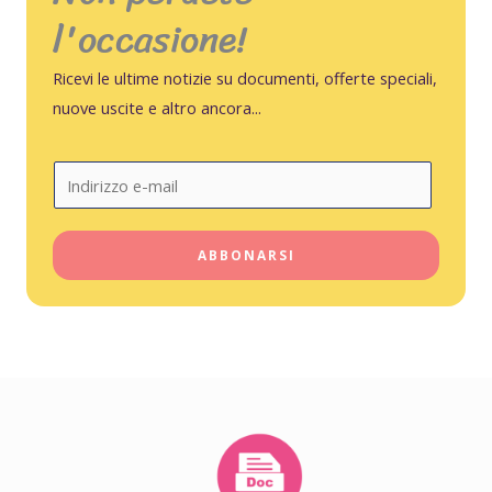
l'occasione!
Ricevi le ultime notizie su documenti, offerte speciali,
nuove uscite e altro ancora...
E
m
a
ABBONARSI
i
l
*