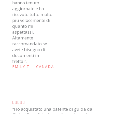
hanno tenuto
z
aggiornato e ho
e
i
ricevuto tutto molto
o
4
più velocemente di
n
quanto mi
.
e
aspettassi.
5
8
Altamente
raccomandato se
s
s
avete bisogno di
u
documenti in
u
5
fretta!".
5
EMILY T. - CANADA
V





"Ho acquistato una patente di guida da
a