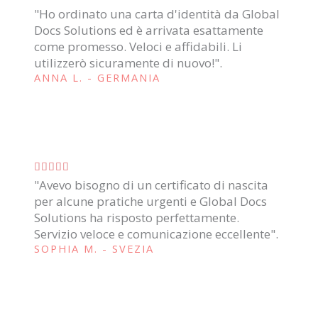
s
"Ho ordinato una carta d'identità da Global
a
u
Docs Solutions ed è arrivata esattamente
l
5
come promesso. Veloci e affidabili. Li
u
utilizzerò sicuramente di nuovo!".
t
ANNA L. - GERMANIA
a
z
i
o
V





n
"Avevo bisogno di un certificato di nascita
a
e
per alcune pratiche urgenti e Global Docs
l
5
Solutions ha risposto perfettamente.
u
s
Servizio veloce e comunicazione eccellente".
t
u
SOPHIA M. - SVEZIA
a
5
z
i