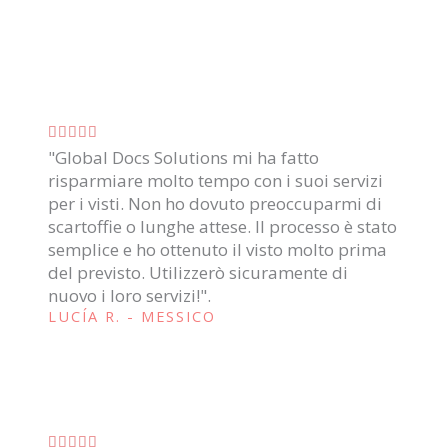
z
i
o
n
e
V





5
"Global Docs Solutions mi ha fatto
a
s
risparmiare molto tempo con i suoi servizi
l
per i visti. Non ho dovuto preoccuparmi di
u
u
scartoffie o lunghe attese. Il processo è stato
5
t
semplice e ho ottenuto il visto molto prima
a
del previsto. Utilizzerò sicuramente di
nuovo i loro servizi!".
z
LUCÍA R. - MESSICO
i
o
n
e
5
V




