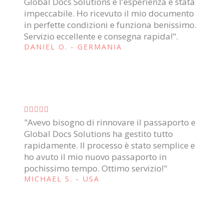
Global Docs Solutions e l'esperienza è stata
l
impeccabile. Ho ricevuto il mio documento
u
in perfette condizioni e funziona benissimo.
t
Servizio eccellente e consegna rapida!".
a
DANIEL O. - GERMANIA
z
i
o
n
V





e
"Avevo bisogno di rinnovare il passaporto e
a
5
Global Docs Solutions ha gestito tutto
l
s
rapidamente. Il processo è stato semplice e
u
u
ho avuto il mio nuovo passaporto in
t
5
pochissimo tempo. Ottimo servizio!"
a
MICHAEL S. - USA
z
i
o