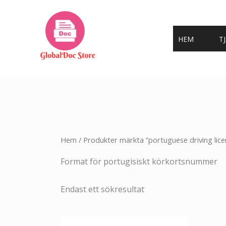
Hoppa
till
innehåll
HEM
T
Hem
/ Produkter märkta ”portuguese driving lic
Format för portugisiskt körkortsnummer
Endast ett sökresultat