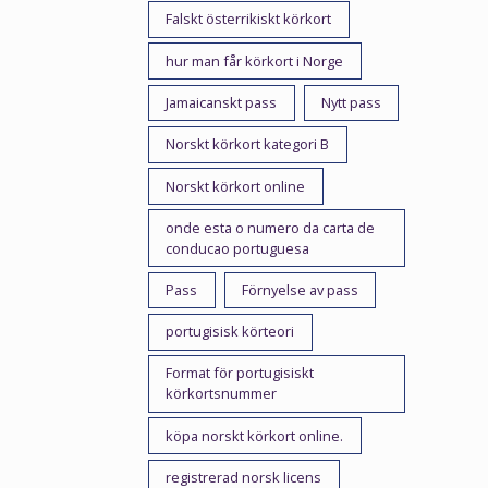
Falskt österrikiskt körkort
hur man får körkort i Norge
Jamaicanskt pass
Nytt pass
Norskt körkort kategori B
Norskt körkort online
onde esta o numero da carta de
conducao portuguesa
Pass
Förnyelse av pass
portugisisk körteori
Format för portugisiskt
körkortsnummer
köpa norskt körkort online.
registrerad norsk licens