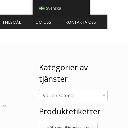
Svenska
ITTNESMÅL
OM OSS
KONTAKTA OSS
Kategorier av
tjänster
Välj en kategori
Produktetiketter
ansöka om giltig norsk licens