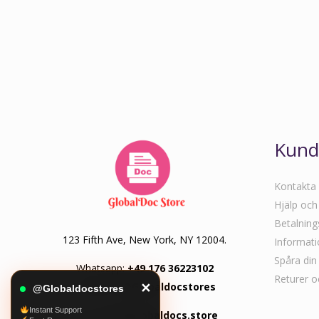
Kund
Kontakta
Hjälp och
Betalnin
123 Fifth Ave, New York, NY 12004.
Informati
Spåra din 
Whatsapp:
+49 176 36223102
Returer o
Telegram:
@Globaldocstores
✕
@Globaldocstores
Instant Support
Email:
info@globaldocs.store