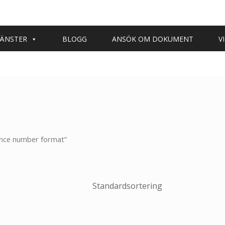
JÄNSTER
BLOGG
ANSÖK OM DOKUMENT
V
ence number format”