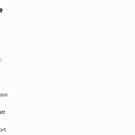
e
r
.
tion
att
ort