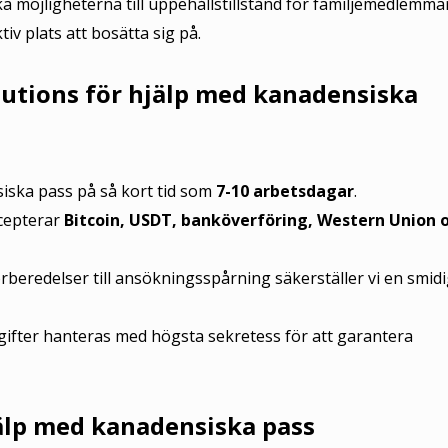
ka möjligheterna till uppehållstillstånd för familjemedlemma
tiv plats att bosätta sig på.
olutions för hjälp med kanadensiska
nsiska pass på så kort tid som
7-10 arbetsdagar
.
ccepterar
Bitcoin, USDT, banköverföring, Western Union 
beredelser till ansökningsspårning säkerställer vi en smidi
gifter hanteras med högsta sekretess för att garantera
jälp med kanadensiska pass