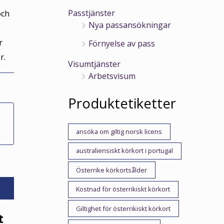
Passtjänster
och
Nya passansökningar
r
Förnyelse av pass
r.
Visumtjänster
Arbetsvisum
Produktetiketter
ansöka om giltig norsk licens
australiensiskt körkort i portugal
Österrike körkortsålder
Kostnad för österrikiskt körkort
Giltighet för österrikiskt körkort
t