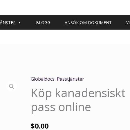
JÄNSTER
BLOGG
ANSÖK OM DOKUMENT
V
Globaldocs
,
Passtjänster
Köp kanadensiskt
pass online
$
0.00