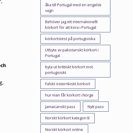
r,
åka till Portugal med en engelsk
vagn
Behöver jag ett internationellt
körkort för att köra i Portugal
körkortstest på portugisiska
Utbyte av pakistanskt körkort i
Portugal
och
byta ut brittiskt körkort mot
portugisiskt
g,
Falskt österrikiskt körkort
hur man får körkort i Norge
Jamaicanskt pass
Nytt pass
Norskt körkort kategori B
Norskt körkort online