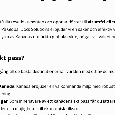
ftfulla resedokumenten och öppnar dörrar till
visumfri elle
. På Global Docs Solutions erbjuder vi en säker och effektiv 
a nytta av Kanadas utmärkta globala rykte, höga livskvalitet o
kt pass?
llgång till de bästa destinationerna i världen med ett av de me
 Kanada
: Kanada erbjuder en välkomnande miljö med robust
dning.
ngar
: Som innehavare av ett kanadensiskt pass får du lättar
er och möjligheter till ekonomisk tillväxt.