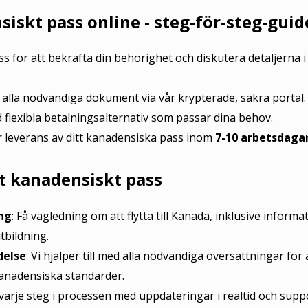
iskt pass online - steg-för-steg-guid
ss för att bekräfta din behörighet och diskutera detaljerna i
 alla nödvändiga dokument via vår krypterade, säkra portal.
nd flexibla betalningsalternativ som passar dina behov.
er leverans av ditt kanadensiska pass inom
7-10 arbetsdaga
tt kanadensiskt pass
ng
: Få vägledning om att flytta till Kanada, inklusive informa
tbildning.
delse
: Vi hjälper till med alla nödvändiga översättningar för 
anadensiska standarder.
j varje steg i processen med uppdateringar i realtid och supp