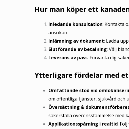
Hur man köper ett kanadens
Inledande konsultation
: Kontakta o
ansökan.
Inlämning av dokument
: Ladda upp
Slutförande av betalning
: Välj bla
Leverans av pass
: Förvänta dig säk
Ytterligare fördelar med e
Omfattande stöd vid omlokaliseri
om offentliga tjänster, sjukvård och u
Översättning & dokumentförbere
säkerställa överensstämmelse med k
Applikationsspårning i realtid
: Föl