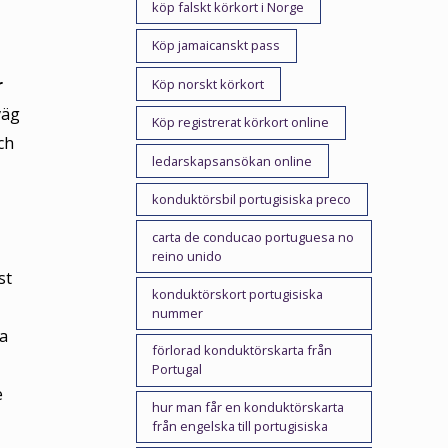
köp falskt körkort i Norge
Köp jamaicanskt pass
r
Köp norskt körkort
väg
Köp registrerat körkort online
ch
ledarskapsansökan online
konduktörsbil portugisiska preco
carta de conducao portuguesa no
reino unido
st
konduktörskort portugisiska
nummer
a
förlorad konduktörskarta från
Portugal
e
hur man får en konduktörskarta
från engelska till portugisiska