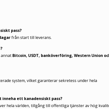
nsiskt pass?
dagar
från start till leverans.
i?
d annat
Bitcoin, USDT, banköverföring, Western Union oc
pterade system, vilket garanterar sekretess under hela
tt inneha ett kanadensiskt pass?
r hela världen, tillgång till offentliga tjänster av hög kvalit