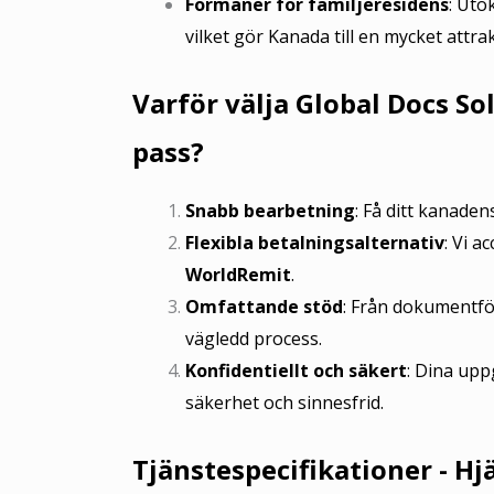
Förmåner för familjeresidens
: Utö
vilket gör Kanada till en mycket attrak
Varför välja Global Docs S
pass?
Snabb bearbetning
: Få ditt kanade
Flexibla betalningsalternativ
: Vi a
WorldRemit
.
Omfattande stöd
: Från dokumentför
vägledd process.
Konfidentiellt och säkert
: Dina upp
säkerhet och sinnesfrid.
Tjänstespecifikationer - H