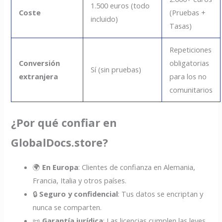
1.500 euros (todo
Coste
(Pruebas +
incluido)
Tasas)
Repeticiones
Conversión
obligatorias
Sí (sin pruebas)
extranjera
para los no
comunitarios
¿Por qué confiar en
GlobalDocs.store?
🌍
En Europa
: Clientes de confianza en Alemania,
Francia, Italia y otros países.
🔒
Seguro y confidencial
: Tus datos se encriptan y
nunca se comparten.
📜
Garantía jurídica
: Las licencias cumplen las leyes