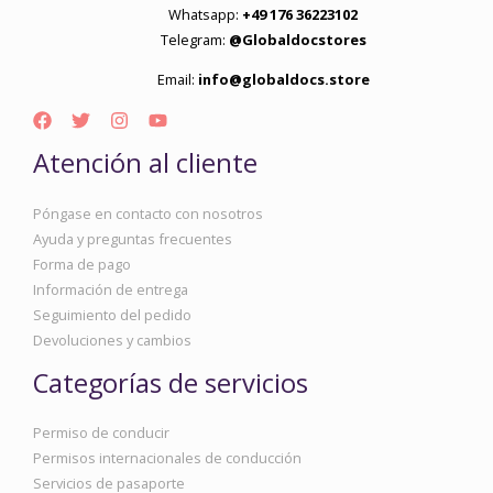
Whatsapp:
+49 176 36223102
Telegram:
@Globaldocstores
Email:
info@globaldocs.store
Atención al cliente
Póngase en contacto con nosotros
Ayuda y preguntas frecuentes
Forma de pago
Información de entrega
Seguimiento del pedido
Devoluciones y cambios
Categorías de servicios
Permiso de conducir
Permisos internacionales de conducción
Servicios de pasaporte