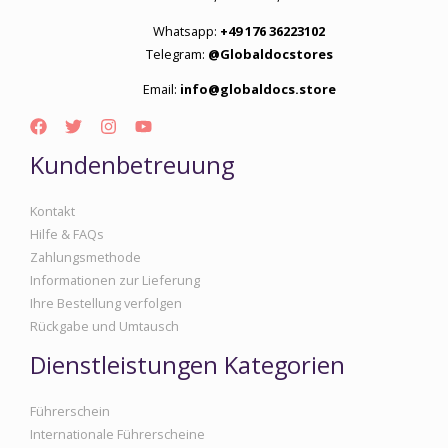
Whatsapp:
+49 176 36223102
Telegram:
@Globaldocstores
Email:
info@globaldocs.store
Kundenbetreuung
Kontakt
Hilfe & FAQs
Zahlungsmethode
Informationen zur Lieferung
Ihre Bestellung verfolgen
Rückgabe und Umtausch
Dienstleistungen Kategorien
Führerschein
Internationale Führerscheine