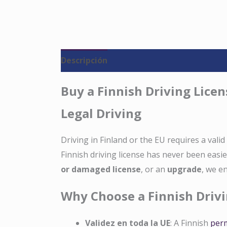
Descripción
Valoraciones (0)
Buy a Finnish Driving Lice
Legal Driving
Driving in Finland or the EU requires a valid
Finnish driving license has never been eas
or damaged license
, or an
upgrade
, we e
Why Choose a Finnish Drivi
Validez en toda la UE
: A Finnish
perm