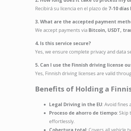
2. How long does it take to process my dr
Recibirá su licencia en el plazo de
7-10 días
3. What are the accepted payment meth
We accept payments via
Bitcoin, USDT, tr
4. Is this service secure?
Yes, we ensure complete privacy and data s
5. Can I use the Finnish driving license o
Yes, Finnish driving licenses are valid thr
Benefits of Holding a Finni
Legal Driving in the EU
: Avoid fines
Proceso de ahorro de tiempo
: Skip
effortlessly.
Cobertura total
: Covers all vehicle 