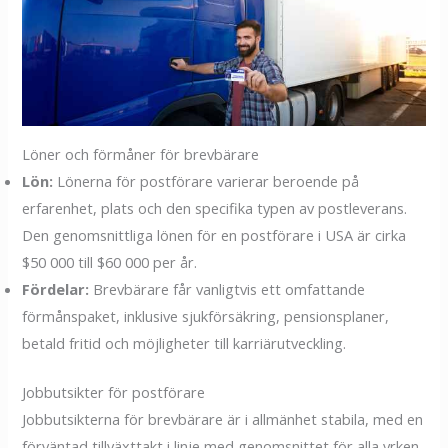
Löner och förmåner för brevbärare
Lön:
Lönerna för postförare varierar beroende på
erfarenhet, plats och den specifika typen av postleverans.
Den genomsnittliga lönen för en postförare i USA är cirka
$50 000 till $60 000 per år.
Fördelar:
Brevbärare får vanligtvis ett omfattande
förmånspaket, inklusive sjukförsäkring, pensionsplaner,
betald fritid och möjligheter till karriärutveckling.
Jobbutsikter för postförare
Jobbutsikterna för brevbärare är i allmänhet stabila, med en
förväntad tillväxttakt i linje med genomsnittet för alla yrken.