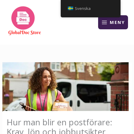
Hoppa
Svenska
till
innehåll
MENY
Hur man blir en postförare:
Krav, lön och jobbutsikter