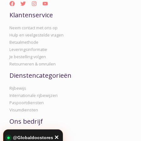
Klantenservice
Neem contact met ons op
Hulp en veelgestelde vragen
Betaalmethode
Leveringsinformatie
Je bestelling volgen
Retourneren & omruilen
Dienstencategorieën
Rijbewijs
Internationale rijbewijzen
Paspoortdiensten
Visumdiensten
Ons bedrijf
Bedrijfsinformatie
✕
@Globaldocstores