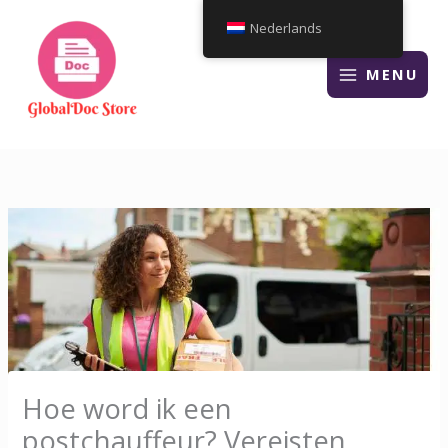
Overslaan
Nederlands
naar
inhoud
MENU
Hoe word ik een
postchauffeur? Vereisten,