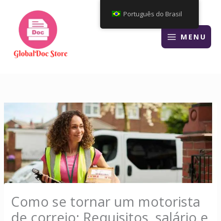
Ir
Português do Brasil
para
o
MENU
conteúdo
Como se tornar um motorista
de correio: Requisitos, salário e