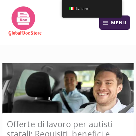
Vai
Italiano
al
contenuto
MENU
Offerte di lavoro per autisti
statali: Requisiti, benefici e