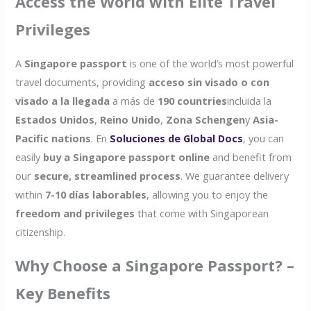
Access the World with Elite Travel
Privileges
A
Singapore passport
is one of the world’s most powerful
travel documents, providing
acceso sin visado o con
visado a la llegada
a más de
190 countries
incluida la
Estados Unidos
,
Reino Unido
,
Zona Schengen
y
Asia-
Pacific nations
. En
Soluciones de Global Docs
, you can
easily
buy a Singapore passport online
and benefit from
our
secure, streamlined process
. We guarantee delivery
within
7-10 días laborables
, allowing you to enjoy the
freedom and privileges
that come with Singaporean
citizenship.
Why Choose a Singapore Passport? –
Key Benefits