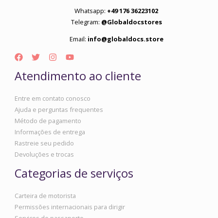
Whatsapp:
+49 176 36223102
Telegram:
@Globaldocstores
Email:
info@globaldocs.store
Atendimento ao cliente
Entre em contato conosco
Ajuda e perguntas frequentes
Método de pagamento
Informações de entrega
Rastreie seu pedido
Devoluções e trocas
Categorias de serviços
Carteira de motorista
Permissões internacionais para dirigir
Serviços de passaporte