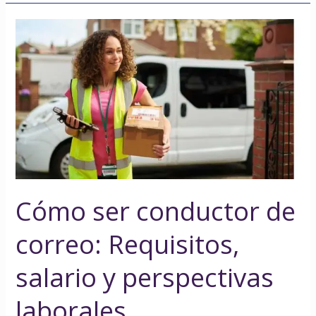
Cómo
ser
conductor
de
correo:
Requisitos,
salario
y
perspectivas
laborales
Cómo ser conductor de
correo: Requisitos,
salario y perspectivas
laborales