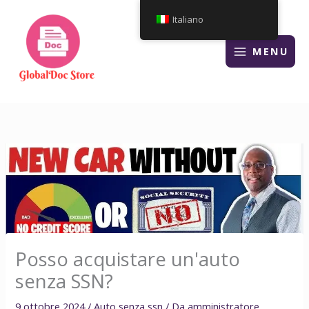
Vai
Italiano
al
contenuto
MENU
Posso acquistare un'auto
senza SSN?
9 ottobre 2024
/
Auto senza ssn
/ Da
amministratore