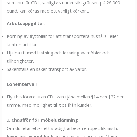
som inte är CDL, vanligtvis under viktgränsen på 26 000
pund, kan köras med ett vanligt körkort.
Arbetsuppgifter
:
Körning av flyttbilar för att transportera hushålls- eller
kontorsartiklar.
Hjälpa till med lastning och lossning av möbler och
tillhörigheter.
Säkerställa en säker transport av varor.
Löneintervall
:
Flyttbilsförare utan CDL kan tjäna mellan $14 och $22 per
timme, med möjlighet till tips från kunder.
3.
Chaufför för möbelutlämning
Om du letar efter ett stadigt arbete i en specifik nisch,
leverans av möbler
kan vara en bra passform. Många