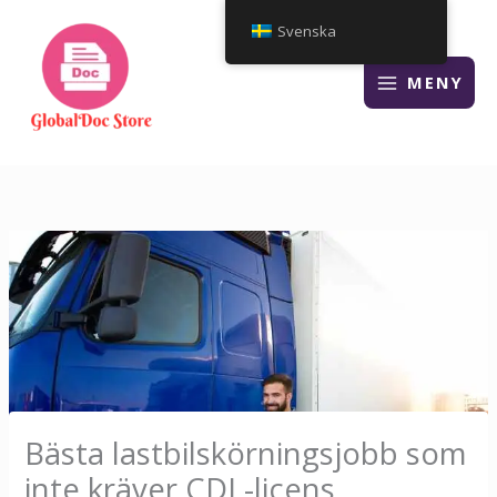
Hoppa
Svenska
till
innehåll
MENY
Bästa lastbilskörningsjobb som
inte kräver CDL-licens