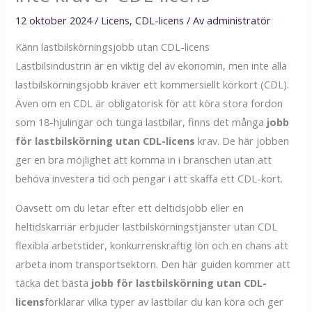
12 oktober 2024
/
Licens
,
CDL-licens
/ Av
administratör
Känn lastbilskörningsjobb utan CDL-licens
Lastbilsindustrin är en viktig del av ekonomin, men inte alla
lastbilskörningsjobb kräver ett kommersiellt körkort (CDL).
Även om en CDL är obligatorisk för att köra stora fordon
som 18-hjulingar och tunga lastbilar, finns det många
jobb
för lastbilskörning utan CDL-licens
krav. De här jobben
ger en bra möjlighet att komma in i branschen utan att
behöva investera tid och pengar i att skaffa ett CDL-kort.
Oavsett om du letar efter ett deltidsjobb eller en
heltidskarriär erbjuder lastbilskörningstjänster utan CDL
flexibla arbetstider, konkurrenskraftig lön och en chans att
arbeta inom transportsektorn. Den här guiden kommer att
täcka det bästa
jobb för lastbilskörning utan CDL-
licens
förklarar vilka typer av lastbilar du kan köra och ger