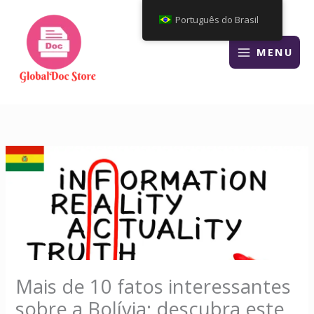
Ir
Português do Brasil
para
o
MENU
conteúdo
Mais de 10 fatos interessantes
sobre a Bolívia: descubra este