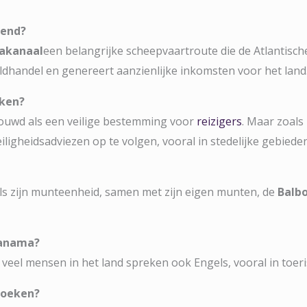
kend?
akanaal
een belangrijke scheepvaartroute die de Atlantische
eldhandel en genereert aanzienlijke inkomsten voor het land
eken?
ouwd als een veilige bestemming voor
reizigers
. Maar zoals
eiligheidsadviezen op te volgen, vooral in stedelijke gebieden
ls zijn munteenheid, samen met zijn eigen munten, de
Balb
Panama?
veel mensen in het land spreken ook Engels, vooral in toer
zoeken?