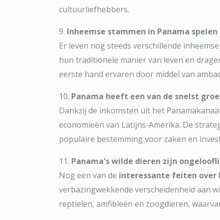
cultuurliefhebbers.
9.
Inheemse stammen in Panama spelen sl
Er leven nog steeds verschillende inheem
hun traditionele manier van leven en dragen
eerste hand ervaren door middel van amba
10.
Panama heeft een van de snelst groe
Dankzij de inkomsten uit het Panamakanaal 
economieën van Latijns-Amerika. De strateg
populaire bestemming voor zaken en inves
11.
Panama's wilde dieren zijn ongeloofli
Nog een van de
interessante feiten ove
verbazingwekkende verscheidenheid aan wil
reptielen, amfibieën en zoogdieren, waarvan