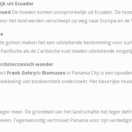
jk uit Ecuador
hoed
De hoeden komen oorspronkelijk uit Ecuador. De ho
oor het land werden verscheept op weg naar Europa en de 
se
nte golven maken het een uitstekende bestemming voor surfe
Pacifische als de Caribische kust bieden uitstekende mogeli
architectonisch wonder
ect
Frank Gehry
de
Biomuseo
in Panama City is een opvalle
wikkeling van biodiversiteit onderzoekt. Het kleurrijke mus
er meer. De grondwet van het land schafte het leger definit
even. Tegenwoordig vertrouwt Panama voor zijn verdediging