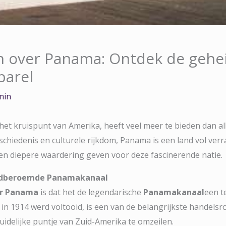
en over Panama: Ontdek de geh
parel
min
het kruispunt van Amerika, heeft veel meer te bieden dan a
eschiedenis en culturele rijkdom, Panama is een land vol verra
een diepere waardering geven voor deze fascinerende natie.
reldberoemde Panamakanaal
er Panama
is dat het de legendarische
Panamakanaal
een t
in 1914 werd voltooid, is een van de belangrijkste handelsro
zuidelijke puntje van Zuid-Amerika te omzeilen.