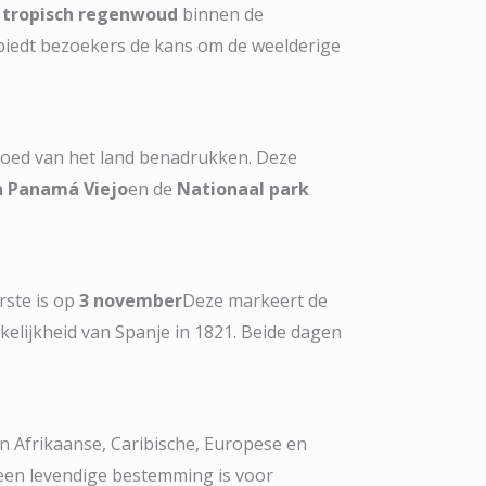
n
tropisch regenwoud
binnen de
 biedt bezoekers de kans om de weelderige
rfgoed van het land benadrukken. Deze
n Panamá Viejo
en de
Nationaal park
erste is op
3 november
Deze markeert de
kelijkheid van Spanje in 1821. Beide dagen
an Afrikaanse, Caribische, Europese en
 een levendige bestemming is voor