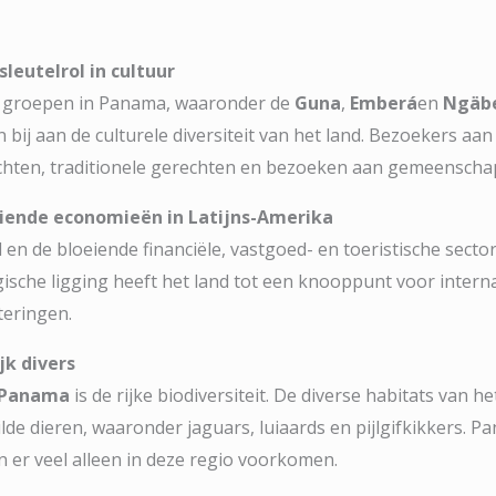
eutelrol in cultuur
se groepen in Panama, waaronder de
Guna
,
Emberá
en
Ngäb
 bij aan de culturele diversiteit van het land. Bezoekers a
chten, traditionele gerechten en bezoeken aan gemeenscha
iende economieën in Latijns-Amerika
en de bloeiende financiële, vastgoed- en toeristische sect
ische ligging heeft het land tot een knooppunt voor intern
teringen.
jk divers
r Panama
is de rijke biodiversiteit. De diverse habitats van h
de dieren, waaronder jaguars, luiaards en pijlgifkikkers. 
 er veel alleen in deze regio voorkomen.