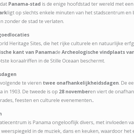
 dat
Panama-stad
is de enige hoofdstad ter wereld met ee
ark
ligt op slechts enkele minuten van het stadscentrum en
 zonder de stad te verlaten.
oedlocaties
ld Heritage Sites, die het rijke culturele en natuurlijke e
ische kant van Panama
de
Archeologische vindplaats va
ste koraalriffen in de Stille Oceaan beschermt.
dsdagen
volgende te vieren
twee onafhankelijkheidsdagen
. De e
a in 1903. De tweede is op
28 november
en viert de onafhan
arades, feesten en culturele evenementen.
.
n
atiecentrum is Panama ongelooflijk divers, met invloeden v
t weerspiegeld in de muziek, dans en keuken, waardoor het