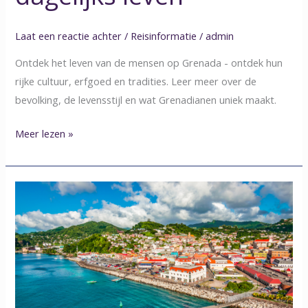
Laat een reactie achter
/
Reisinformatie
/
admin
Ontdek het leven van de mensen op Grenada - ontdek hun
rijke cultuur, erfgoed en tradities. Leer meer over de
bevolking, de levensstijl en wat Grenadianen uniek maakt.
Meer lezen »
Waar
ligt
Grenada?
Ontdek
de
locatie,
bevolking