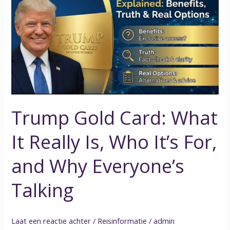
Card:
What
It
Really
Is,
Who
It’s
For,
Trump Gold Card: What
and
Why
It Really Is, Who It’s For,
Everyone’s
Talking
and Why Everyone’s
Talking
Laat een reactie achter
/
Reisinformatie
/
admin