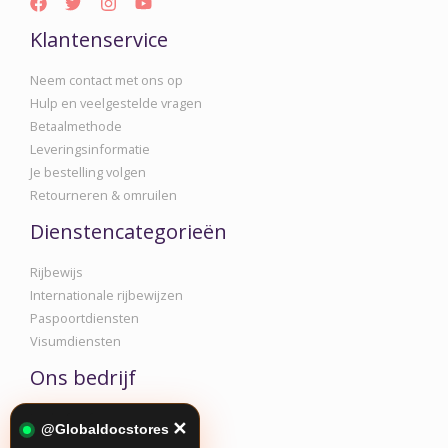
Klantenservice
Neem contact met ons op
Hulp en veelgestelde vragen
Betaalmethode
Leveringsinformatie
Je bestelling volgen
Retourneren & omruilen
Dienstencategorieën
Rijbewijs
Internationale rijbewijzen
Paspoortdiensten
Visumdiensten
Ons bedrijf
Bedrijfsinformatie
✕
@Globaldocstores
Privacy- en cookiebeleid