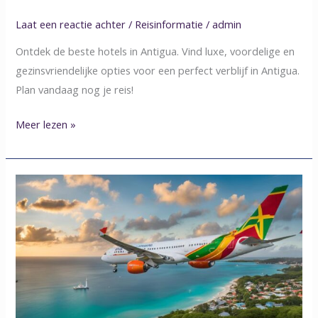
droomverblijf
in
Laat een reactie achter
/
Reisinformatie
/
admin
2025
Ontdek de beste hotels in Antigua. Vind luxe, voordelige en
gezinsvriendelijke opties voor een perfect verblijf in Antigua.
Plan vandaag nog je reis!
Meer lezen »
Miami
naar
Grenada:
Uw
ultieme
reisgids