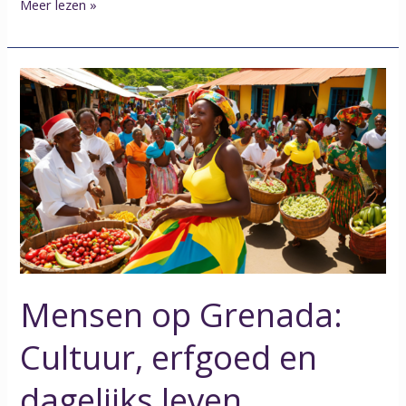
Meer lezen »
Mensen
op
Grenada:
Cultuur,
erfgoed
en
dagelijks
leven
Mensen op Grenada:
Cultuur, erfgoed en
dagelijks leven