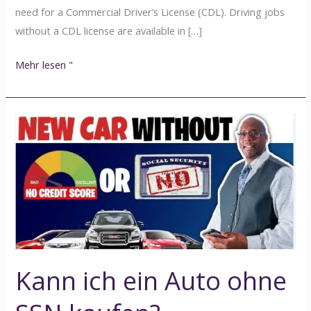
need for a Commercial Driver’s License (CDL). Driving jobs
without a CDL license are available in […]
Mehr lesen "
Kann
ich
ein
Auto
ohne
SSN
kaufen?
Kann ich ein Auto ohne