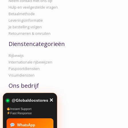
Neem contact met ons op
Hulp en veelgestelde vragen
Betaalmethode
Leveringsinformatie
Je bestelling volgen
Retourneren & omruilen
Dienstencategorieën
Rijbewijs
Internationale rijbewijzen
Paspoortdiensten
Visumdiensten
Ons bedrijf
Bedrijfsinformatie
✕
@Globaldocstores
Privacy- en cookiebeleid
Instant Support
Algemene voorwaarden
Fast Response
Promo & Voorwaarden
WhatsApp