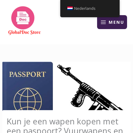
Overslaan
Nederlands
naar
inhoud
MENU
Kun je een wapen kopen met
een paspoort? Vuurwapens en