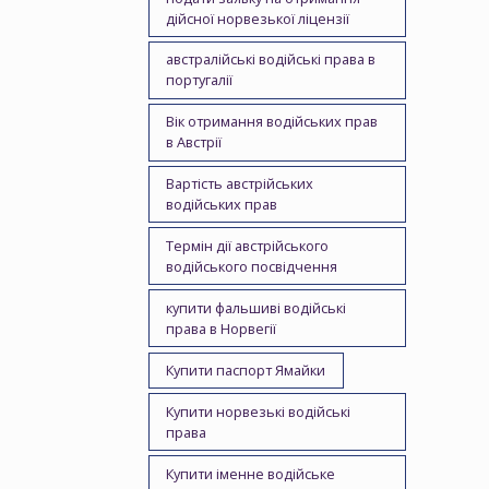
дійсної норвезької ліцензії
австралійські водійські права в
португалії
Вік отримання водійських прав
в Австрії
Вартість австрійських
водійських прав
Термін дії австрійського
водійського посвідчення
купити фальшиві водійські
права в Норвегії
Купити паспорт Ямайки
Купити норвезькі водійські
права
Купити іменне водійське