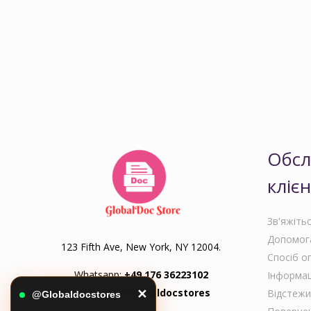
Обсл
клієн
Зв'яжіть
Допомога
123 Fifth Ave, New York, NY 12004.
Спосіб о
Whatsapp:
+49 176 36223102
Інформац
Telegram:
@Globaldocstores
Відстежи
✕
@Globaldocstores