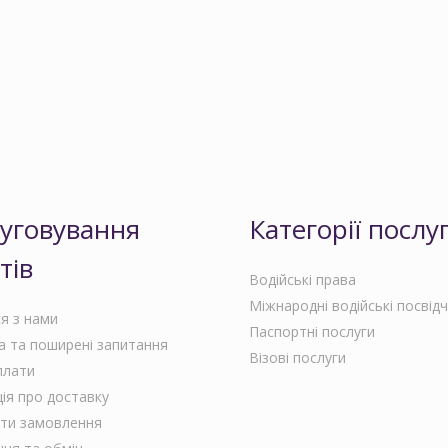
уговування
Категорії послу
тів
Водійські права
Міжнародні водійські посвід
ся з нами
Паспортні послуги
 та поширені запитання
Візові послуги
плати
ія про доставку
ти замовлення