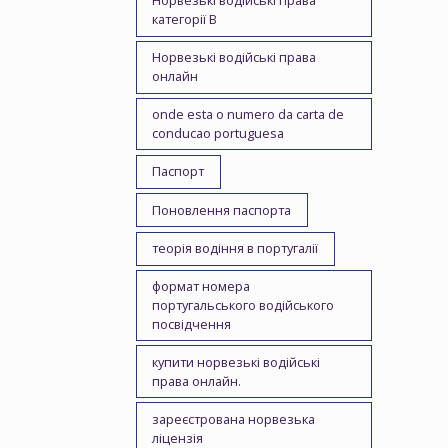
Норвезькі водійські права
категорії B
Норвезькі водійські права
онлайн
onde esta o numero da carta de
conducao portuguesa
Паспорт
Поновлення паспорта
теорія водіння в португалії
формат номера
португальського водійського
посвідчення
купити норвезькі водійські
права онлайн.
зареєстрована норвезька
ліцензія