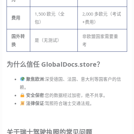
1,500 欧元（全
2,000 多欧元（考试
费用
包）
+费用）
国外转
非欧盟国家需要重
是（无测试）
换
考
为什么信任 GlobalDocs.store？
聚焦欧洲
:深受德国、法国、意大利等国客户的信
赖。
安全保密
:您的数据经过加密，绝不共享。
法律保证
:驾照符合瑞士交通法规。
关于瑞士驾驶执照的常见问题