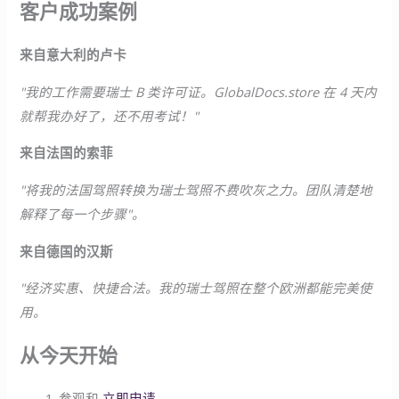
客户成功案例
来自意大利的卢卡
"我的工作需要瑞士 B 类许可证。GlobalDocs.store 在 4 天内
就帮我办好了，还不用考试！"
来自法国的索菲
"将我的法国驾照转换为瑞士驾照不费吹灰之力。团队清楚地
解释了每一个步骤"。
来自德国的汉斯
"经济实惠、快捷合法。我的瑞士驾照在整个欧洲都能完美使
用。
从今天开始
参观和
立即申请