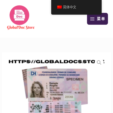
跳
简体中文
至
内
菜单
容