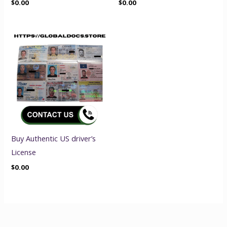
$
0.00
$
0.00
Buy Authentic US driver’s
License
$
0.00