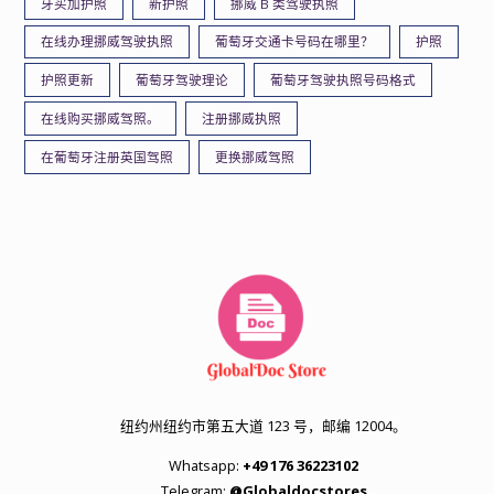
牙买加护照
新护照
挪威 B 类驾驶执照
在线办理挪威驾驶执照
葡萄牙交通卡号码在哪里？
护照
护照更新
葡萄牙驾驶理论
葡萄牙驾驶执照号码格式
在线购买挪威驾照。
注册挪威执照
在葡萄牙注册英国驾照
更换挪威驾照
纽约州纽约市第五大道 123 号，邮编 12004。
Whatsapp:
+49 176 36223102
Telegram:
@Globaldocstores