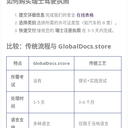
如何购买瑞士驾驶执照
提交详细信息
:完成我们的安全
在线表格
.
选择类别
:选择所需的许可证类型（如汽车的 B 类）。
快速交付
:接收您的
瑞士注册执照
在 3-5 天内完成。
比较：传统流程与 GlobalDocs.store
特点
GlobalDocs.store
传统工艺
所需考
没有
理论+实践测试
试
处理时
3-5 天
3-6 个月
间
语言支
多种语言
仅限于当地语言
持