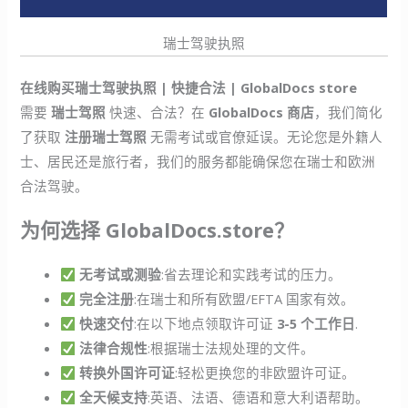
瑞士驾驶执照
在线购买瑞士驾驶执照 | 快捷合法 | GlobalDocs store
需要
瑞士驾照
快速、合法？在
GlobalDocs 商店
，我们简化
了获取
注册瑞士驾照
无需考试或官僚延误。无论您是外籍人
士、居民还是旅行者，我们的服务都能确保您在瑞士和欧洲
合法驾驶。
为何选择 GlobalDocs.store？
无考试或测验
:省去理论和实践考试的压力。
完全注册
:在瑞士和所有欧盟/EFTA 国家有效。
快速交付
:在以下地点领取许可证
3-5 个工作日
.
法律合规性
:根据瑞士法规处理的文件。
转换外国许可证
:轻松更换您的非欧盟许可证。
全天候支持
:英语、法语、德语和意大利语帮助。