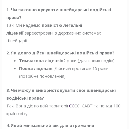
1. Чи законно купувати швейцарські водійські
права?
Так! Ми надаємо
повністю легальні
ліцензії
зареєстровані в державних системах
Швейцарії.
2. Як довго дійсні швейцарські водійські права?
Тимчасова ліцензія
2 роки (для нових водіїв).
Повна ліцензія
: Дійсний протягом 15 років
(потрібне поновлення).
3. Чи можу я використовувати свої швейцарські
водійські права?
Так! Вона діє по всій території
ЄС
ЄС, ЄАВТ та понад 100
країн світу.
4. Який мінімальний вік для отримання