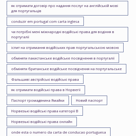
як отримати договір про надання послуг на англійській мові
для португальців
conduzir em portugal com carta inglesa
чи потрібні мені міжнародні водійські права для водіння в
португалії
іспит на отримання водійських прав португальською мовою
обміняти пакистанське водійське посвідчення в португалії
обміняти британське водійське посвідчення на португальське
Фальшиві австрійські водійські права
як отримати водійські права в Норвегії
Паспорт громадянина Ямайки
Новий паспорт
Норвезькі водійські права категорії B
Норвезькі водійські права онлайн
onde esta o numero da carta de conducao portuguesa