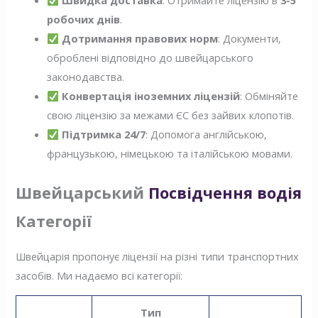
Швидка доставка
: Отримайте ліцензію в
3-5
робочих днів
.
Дотримання правових норм
: Документи,
оброблені відповідно до швейцарського
законодавства.
Конвертація іноземних ліцензій
: Обміняйте
свою ліцензію за межами ЄС без зайвих клопотів.
Підтримка 24/7
: Допомога англійською,
французькою, німецькою та італійською мовами.
Швейцарський
Посвідчення водія
Категорії
Швейцарія пропонує ліцензії на різні типи транспортних
засобів. Ми надаємо всі категорії:
Тип