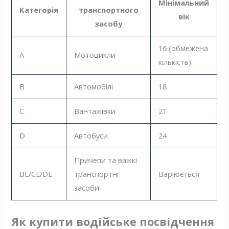
Мінімальний
Категорія
транспортного
вік
засобу
16 (обмежена
A
Мотоцикли
кількість)
B
Автомобілі
18
C
Вантажівки
21
D
Автобуси
24
Причепи та важкі
BE/CE/DE
транспортні
Варіюється
засоби
Як купити водійське посвідчення