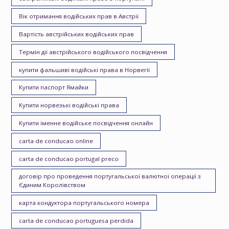
Вік отримання водійських прав в Австрії
Вартість австрійських водійських прав
Термін дії австрійського водійського посвідчення
купити фальшиві водійські права в Норвегії
Купити паспорт Ямайки
Купити норвезькі водійські права
Купити іменне водійське посвідчення онлайн
carta de conducao online
carta de conducao portugal preco
договір про проведення португальської валютної операції з
Єдиним Королівством
карта кондуктора португальського номера
carta de conducao portuguesa perdida