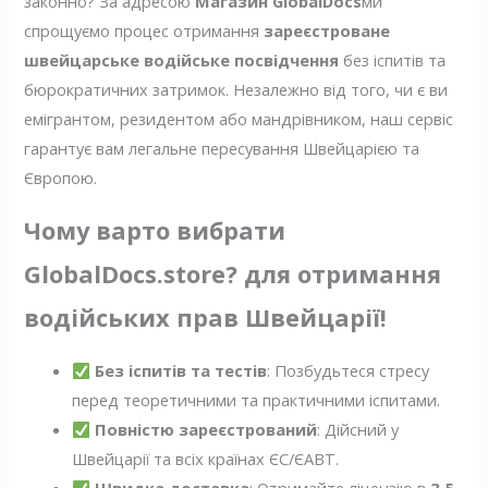
законно? За адресою
Магазин GlobalDocs
ми
спрощуємо процес отримання
зареєстроване
швейцарське водійське посвідчення
без іспитів та
бюрократичних затримок. Незалежно від того, чи є ви
емігрантом, резидентом або мандрівником, наш сервіс
гарантує вам легальне пересування Швейцарією та
Європою.
Чому варто вибрати
GlobalDocs.store? для отримання
водійських прав Швейцарії!
Без іспитів та тестів
: Позбудьтеся стресу
перед теоретичними та практичними іспитами.
Повністю зареєстрований
: Дійсний у
Швейцарії та всіх країнах ЄС/ЄАВТ.