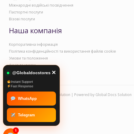
Міжнародні водійські посвідчення
Паспортні послуги
Візові послуги
Наша компанія
Корпоративна інформація
Політика конфіденційності та використання файлів cookie
Умови та положення
Акція та умови
✕
@Globaldocstores
Instant Support
Fast Response
Copyright © 2026 Global Docs Solution | Powered by Global Docs Solution
WhatsApp
Telegram
1