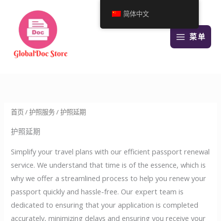
跳
简体中文
至
内
菜单
容
首页
/
护照服务
/ 护照延期
护照延期
Simplify your travel plans with our efficient passport renewal
service. We understand that time is of the essence, which is
why we offer a streamlined process to help you renew your
passport quickly and hassle-free. Our expert team is
dedicated to ensuring that your application is completed
accurately, minimizing delays and ensuring you receive your