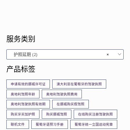
服务类别
护照延期 (2)
×
产品标签
申请有效的挪威许可证
澳大利亚在葡萄牙的驾驶执照
奥地利驾照年龄
奥地利驾驶执照费用
奥地利驾驶执照有效期
在挪威购买假驾照
购买牙买加护照
购买挪威驾照
在线购买注册驾驶执照
联机文件
葡萄牙语预习手册
葡萄牙统一立国运动宪章