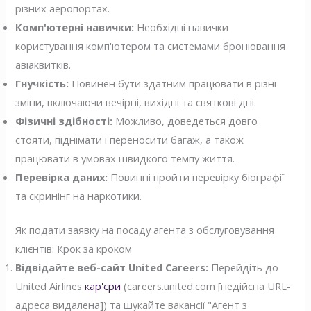
різних аеропортах.
Комп'ютерні навички:
Необхідні навички
користування комп'ютером та системами бронювання
авіаквитків.
Гнучкість:
Повинен бути здатним працювати в різні
зміни, включаючи вечірні, вихідні та святкові дні.
Фізичні здібності:
Можливо, доведеться довго
стояти, піднімати і переносити багаж, а також
працювати в умовах швидкого темпу життя.
Перевірка даних:
Повинні пройти перевірку біографії
та скринінг на наркотики.
Як подати заявку на посаду агента з обслуговування
клієнтів: Крок за кроком
Відвідайте веб-сайт United Careers:
Перейдіть до
United Airlines
кар'єри
(careers.united.com [недійсна URL-
адреса видалена]) та шукайте вакансії "Агент з