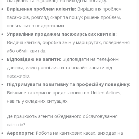
скасувань та інформації на виході на посадку.
Вирішення проблем клієнтів:
Вирішення проблем
пасажирів, розгляд скарг та пошук рішень проблем,
пов'язаних з подорожами.
Управління продажем пасажирських квитків:
Видача квитків, обробка змін у маршрутах, повернення
або обмін квитків.
Відповідаю на запити:
Відповідати на телефонні
дзвінки, електронні листи та онлайн-запити від
пасажирів.
Підтримувати позитивну та професійну поведінку:
Ввічливе та корисне представництво United Airlines,
навіть у складних ситуаціях.
Де працюють агенти об'єднаного обслуговування
клієнтів?
Аеропорти:
Робота на квиткових касах, виходах на