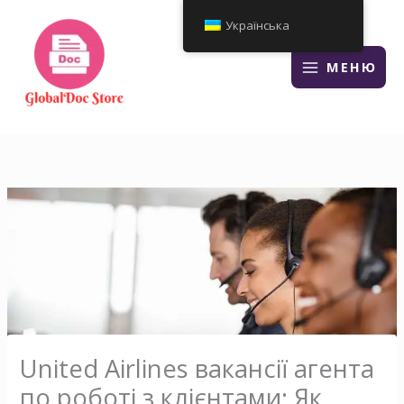
Перейти
Українська
до
змісту
МЕНЮ
United Airlines вакансії агента
по роботі з клієнтами: Як