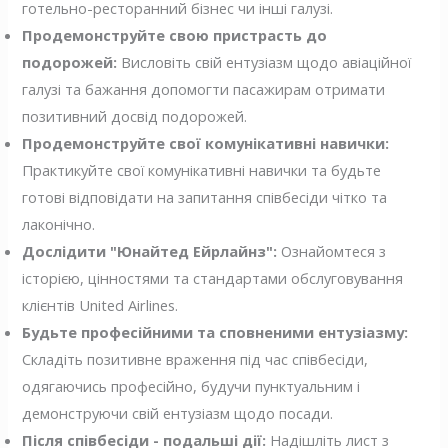
готельно-ресторанний бізнес чи інші галузі.
Продемонструйте свою пристрасть до
подорожей:
Висловіть свій ентузіазм щодо авіаційної
галузі та бажання допомогти пасажирам отримати
позитивний досвід подорожей.
Продемонструйте свої комунікативні навички:
Практикуйте свої комунікативні навички та будьте
готові відповідати на запитання співбесіди чітко та
лаконічно.
Дослідити "Юнайтед Ейрлайнз":
Ознайомтеся з
історією, цінностями та стандартами обслуговування
клієнтів United Airlines.
Будьте професійними та сповненими ентузіазму:
Складіть позитивне враження під час співбесіди,
одягаючись професійно, будучи пунктуальним і
демонструючи свій ентузіазм щодо посади.
Після співбесіди - подальші дії:
Надішліть лист з