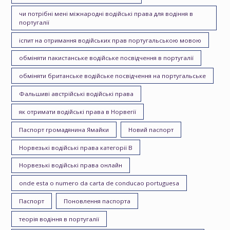
чи потрібні мені міжнародні водійські права для водіння в
португалії
іспит на отримання водійських прав португальською мовою
обміняти пакистанське водійське посвідчення в португалії
обміняти британське водійське посвідчення на португальське
Фальшиві австрійські водійські права
як отримати водійські права в Норвегії
Паспорт громадянина Ямайки
Новий паспорт
Норвезькі водійські права категорії B
Норвезькі водійські права онлайн
onde esta o numero da carta de conducao portuguesa
Паспорт
Поновлення паспорта
теорія водіння в португалії