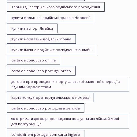
Термін дії австрійського водійського посвідчення
купити фальшиві водійські права в Норвегії
Купити паспорт Ямайки
Купити норвезькі водійські права
Купити іменне водійське посвідчення онлайн
carta de conducao online
carta de conducao portugal preco
договір про проведення португальської валютної операції з
Єдиним Королівством
карта кондуктора португальського номера
carta de conducao portuguesa perdida
як отримати договір про надання послуг на англійській мові
для португальців
conduzir em portugal com carta inglesa