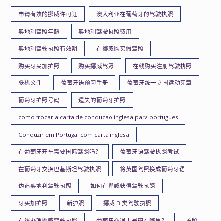
申请有效的挪威许可证
澳大利亚在葡萄牙的驾驶执照
奥地利驾照年龄
奥地利驾驶执照费用
奥地利驾驶执照有效期
在挪威购买假驾照
购买牙买加护照
购买挪威驾照
在线购买注册驾驶执照
联机文件
葡萄牙语预习手册
葡萄牙统一立国运动宪章
葡萄牙护照号码
遗失的葡萄牙护照
como trocar a carta de conducao inglesa para portugues
Conduzir em Portugal com carta inglesa
在葡萄牙开车需要国际驾照吗？
葡萄牙语驾驶执照考试
在葡萄牙交换巴基斯坦驾驶执照
将英国驾照换成葡萄牙语
伪造奥地利驾驶执照
如何在挪威获得驾驶执照
牙买加护照
新护照
挪威 B 类驾驶执照
在线办理挪威驾驶执照
葡萄牙交通卡号码在哪里？
护照