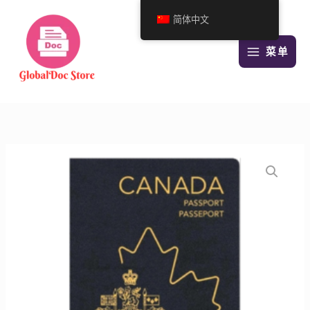
跳
简体中文
至
内
菜单
容