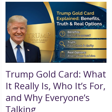
Trump
Gold
Card:
What
It
Really
Is,
Who
It’s
For,
Trump Gold Card: What
and
Why
It Really Is, Who It’s For,
Everyone’s
Talking
and Why Everyone’s
Talking