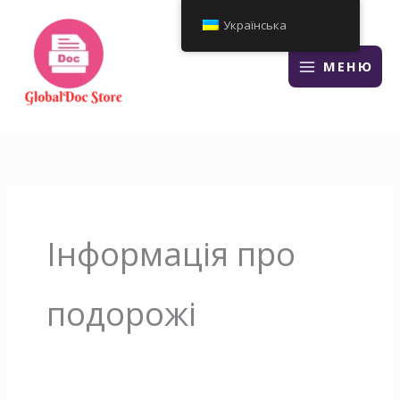
Перейти
Українська
до
змісту
МЕНЮ
Інформація про
подорожі