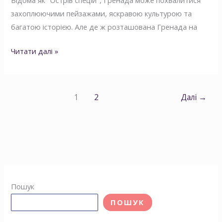
Відома як "Острів спецій", Гренада може похвалитися
захоплюючими пейзажами, яскравою культурою та
багатою історією. Але де ж розташована Гренада на
Читати далі »
1
2
Далі
→
Пошук
ПОШУК