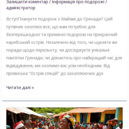
Залишити коментар
/
Інформація про подорожі
/
адміністратор
ВступПлануєте подорож з Майамі до Гренади? Цей
путівник охоплює все, що вам потрібно для
безперешкодної та приємної подорожі на прекрасний
карибський острів. Незалежно від того, чи шукаєте ви
поради щодо перельоту, чи досліджуєте унікальні
пам'ятки Гренади, чи дізнаєтесь про найкращий час для
відвідування, ми охопимо вас усім необхідним. Від
прізвиська "Острів спецій" до захоплюючих дух
Читати далі »
Народ
Гренади:
Культура,