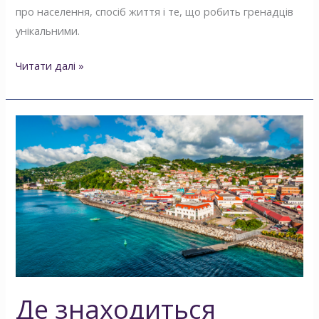
про населення, спосіб життя і те, що робить гренадців
унікальними.
Читати далі »
Де
знаходиться
Гренада?
Дізнайтеся
про
розташування
Гренади,
кількість
населення,
та
Де знаходиться
багато