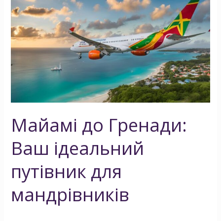
до
Гренади:
Ваш
ідеальний
путівник
для
мандрівників
Майамі до Гренади:
Ваш ідеальний
путівник для
мандрівників