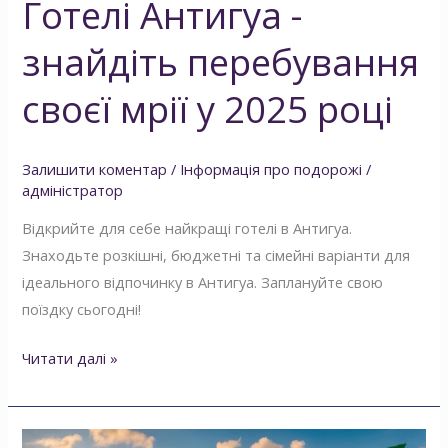
Готелі Антигуа -
-
знайдіть
знайдіть перебування
перебування
своєї
своєї мрії у 2025 році
мрії
у
Залишити коментар
/
Інформація про подорожі
/
2025
адміністратор
році
Відкрийте для себе найкращі готелі в Антигуа.
Знаходьте розкішні, бюджетні та сімейні варіанти для
ідеального відпочинку в Антигуа. Заплануйте свою
поїздку сьогодні!
Читати далі »
Майамі