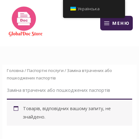
Перейти
Українська
до
змісту
МЕНЮ
Головна
/
Паспортні послуги
/ Заміна втрачених або
пошкоджених паспортів
Заміна втрачених або пошкоджених паспортів
Товарів, відповідних вашому запиту, не
знайдено.