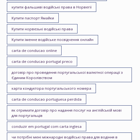
купити фальшиві водійські права в Норвегії
Купити паспорт Ямайки
Купити норвезькі водійські права
Купити іменне водійське посвідчення онлайн
carta de conducao online
carta de conducao portugal preco
договір про проведення португальської валютної операції з
Єдиним Королівством
карта кондуктора португальського номера
carta de conducao portuguesa perdida
як отримати договір про надання послуг на англійській мові
для португальців
conduzir em portugal com carta inglesa
чи потрібні мені міжнародні водійські права для водіння в