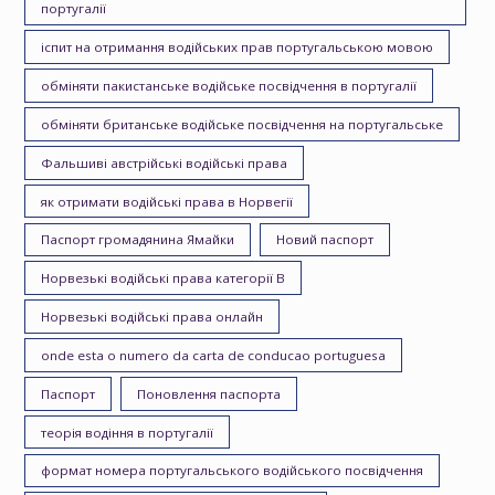
португалії
іспит на отримання водійських прав португальською мовою
обміняти пакистанське водійське посвідчення в португалії
обміняти британське водійське посвідчення на португальське
Фальшиві австрійські водійські права
як отримати водійські права в Норвегії
Паспорт громадянина Ямайки
Новий паспорт
Норвезькі водійські права категорії B
Норвезькі водійські права онлайн
onde esta o numero da carta de conducao portuguesa
Паспорт
Поновлення паспорта
теорія водіння в португалії
формат номера португальського водійського посвідчення