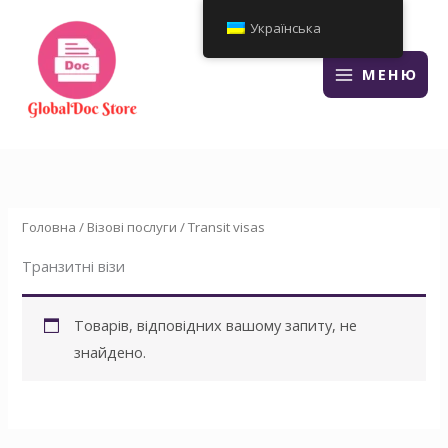
Перейти
Українська
до
змісту
МЕНЮ
Головна
/
Візові послуги
/ Transit visas
Транзитні візи
Товарів, відповідних вашому запиту, не
знайдено.