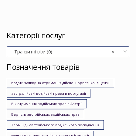
Категорії послуг
Транзитні візи (0)
×
Позначення товарів
подати заявку на отримання дійсної норвезької ліцензії
австралійські водійські права в португалії
Вік отримання водійських прав в Австрії
Вартість австрійських водійських прав
Термін дії австрійського водійського посвідчення
купити фальшиві водійські права в Норвегії