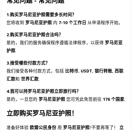
常见问题 - 常见问题
1.购买罗马尼亚护照需要多长时间？
您将收到
罗马尼亚护照
内
7-10 个工作日
从申请程序开始。
2.购买罗马尼亚护照合法吗？
是的，我们的服务确保程序遵循法律程序，以获得
罗马尼亚
护照
.
3.接受哪些付款方式？
我们接受各种付款方式，包括
比特币
,
USDT
,
银行转账
,
西联
汇款
和
世界汇款
.
4.我可以持罗马尼亚护照立即旅行吗？
是的，一旦您的
罗马尼亚护照
您可凭此免签前往
176 个国家
.
立即购买罗马尼亚护照！
准备好体验
欧盟公民身份
用
罗马尼亚护照
?不要再等了！
立