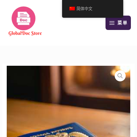
跳
简体中文
至
内
菜单
容