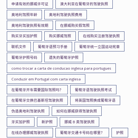
申请有效的挪威许可证
澳大利亚在葡萄牙的驾驶执照
奥地利驾照年龄
奥地利驾驶执照费用
奥地利驾驶执照有效期
在挪威购买假驾照
购买牙买加护照
购买挪威驾照
在线购买注册驾驶执照
联机文件
葡萄牙语预习手册
葡萄牙统一立国运动宪章
葡萄牙护照号码
遗失的葡萄牙护照
como trocar a carta de conducao inglesa para portugues
Conduzir em Portugal com carta inglesa
在葡萄牙开车需要国际驾照吗？
葡萄牙语驾驶执照考试
在葡萄牙交换巴基斯坦驾驶执照
将英国驾照换成葡萄牙语
伪造奥地利驾驶执照
如何在挪威获得驾驶执照
牙买加护照
新护照
挪威 B 类驾驶执照
在线办理挪威驾驶执照
葡萄牙交通卡号码在哪里？
护照