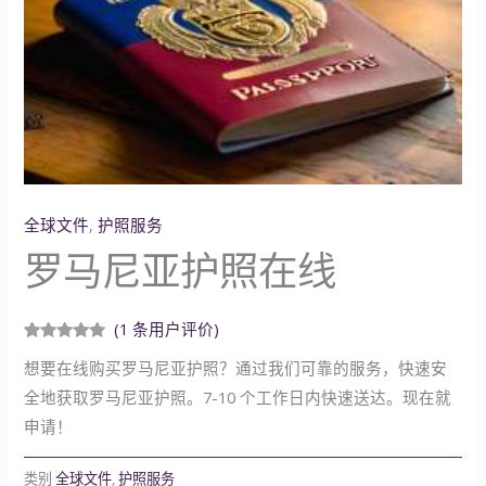
全球文件
,
护照服务
罗马尼亚护照在线
(
1
条用户评价)
评级
1
5.00
/
想要在线购买罗马尼亚护照？通过我们可靠的服务，快速安
5，已有
位
客户进行了
全地获取罗马尼亚护照。7-10 个工作日内快速送达。现在就
评价
申请！
类别
全球文件
,
护照服务