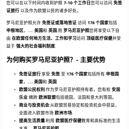
您可以在以下时间内收到护照
7-10 个工作日
您可以访问
免签
证旅行
以及作为欧盟公民的诸多好处。
罗马尼亚护照允许
免签证或落地签证
访问
176 个国家
包括
申根地区
，......
美国
和
英国
.用
罗马尼亚护照
您将享受以下自
由
在欧盟任何地方生活、工作和学习
访问
顶级医疗保健
并受
益于
强大的社会福利制度
.
为何购买罗马尼亚护照？- 主要优势
免签证旅行
:享受
免签
至
176 个国家
包括所有
申根国
家
，......
美国
和
英国
.
欧盟公民权利
:作为罗马尼亚护照持有者，您有权
安居
乐业
横跨
欧洲联盟
包括德国、法国和意大利等国。
商业与投资机会
:从欧盟贸易协定和投资机会中获益，
全面进入欧盟市场
欧洲市场
.
提高生活质量
:利用
欧盟医疗保健
教育和高标准的生活
水准。
罗马尼亚护照
.