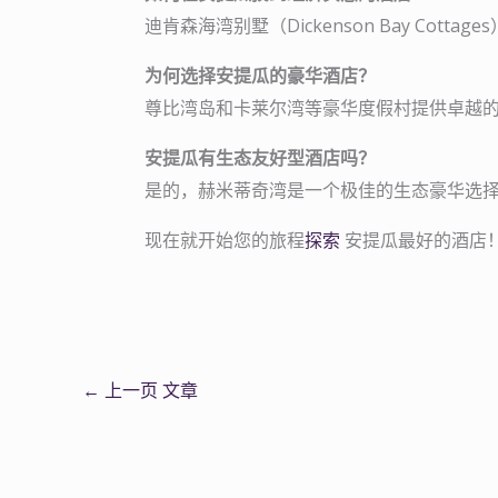
迪肯森海湾别墅（Dickenson Bay Cott
为何选择安提瓜的豪华酒店？
尊比湾岛和卡莱尔湾等豪华度假村提供卓越
安提瓜有生态友好型酒店吗？
是的，赫米蒂奇湾是一个极佳的生态豪华选
现在就开始您的旅程
探索
安提瓜最好的酒店
←
上一页 文章