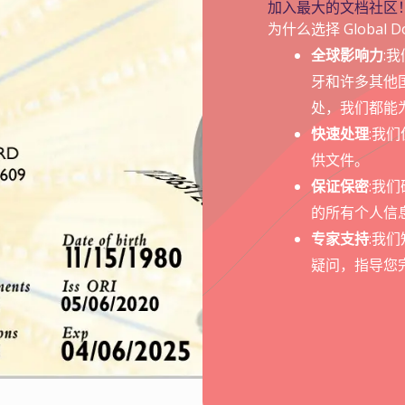
加入最大的文档社区
为什么选择 Global Doc
全球影响力
:
牙和许多其他
处，我们都能
快速处理
:我
供文件。
保证保密
:我
的所有个人信
专家支持
:我
疑问，指导您