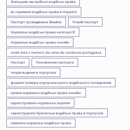
Фальшиві австрійські водійські права
як отримати водійські права в Норвегії
Паспорт громадянина Ямайки
Новий паспорт
Норвезькі водійські права категорії B
Норвезькі водійські права онлайн
onde esta o numero da carta de conducao portuguesa
Паспорт
Поновлення паспорта
теорія водіння в португалії
формат номера португальського водійського посвідчення
купити норвезькі водійські права онлайн.
зареєстрована норвезька ліцензія
зареєструвати британські водійські права в португалії
замінити норвезькі водійські права