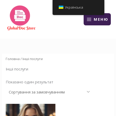
Перейти
Українська
до
змісту
МЕНЮ
Головна
/ Інші послуги
Інші послуги
Показано один результат