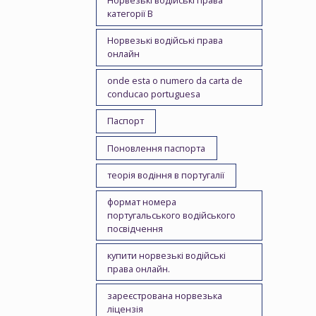
Норвезькі водійські права
категорії B
Норвезькі водійські права
онлайн
onde esta o numero da carta de
conducao portuguesa
Паспорт
Поновлення паспорта
теорія водіння в португалії
формат номера
португальського водійського
посвідчення
купити норвезькі водійські
права онлайн.
зареєстрована норвезька
ліцензія