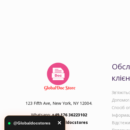
Обсл
клієн
Зв'яжіть
Допомога
123 Fifth Ave, New York, NY 12004.
Спосіб о
Whatsapp:
+49 176 36223102
Інформац
Telegram:
@Globaldocstores
Відстежи
✕
@Globaldocstores