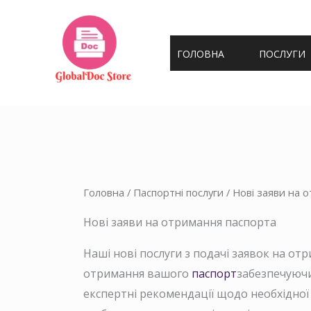
Перейти
до
змісту
ГОЛОВНА
ПОСЛУГИ
Головна
/
Паспортні послуги
/ Нові заяви на 
Нові заяви на отримання паспорта
Наші нові послуги з подачі заявок на 
отримання вашого
паспорт
забезпечуючи
експертні рекомендації щодо необхідної