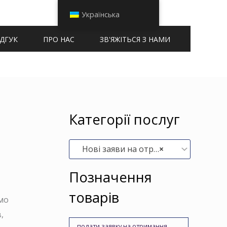
Українська
ІДГУК
ПРО НАС
ЗВ'ЯЖІТЬСЯ З НАМИ
Категорії послуг
Нові заяви на отримання паспорта (9)
×
Позначення
товарів
мо
,
подати заявку на отримання