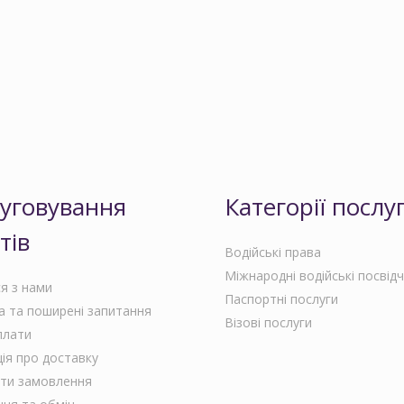
уговування
Категорії послу
тів
Водійські права
Міжнародні водійські посвід
ся з нами
Паспортні послуги
 та поширені запитання
Візові послуги
плати
ія про доставку
ти замовлення