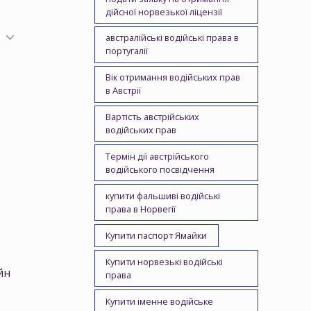
дійсної норвезької ліцензії
австралійські водійські права в
португалії
Вік отримання водійських прав
в Австрії
Вартість австрійських
водійських прав
Термін дії австрійського
водійського посвідчення
купити фальшиві водійські
права в Норвегії
Купити паспорт Ямайки
Купити норвезькі водійські
йн
права
Купити іменне водійське