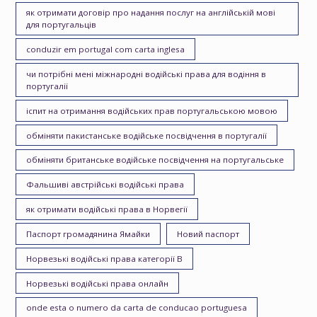
як отримати договір про надання послуг на англійській мові
для португальців
conduzir em portugal com carta inglesa
чи потрібні мені міжнародні водійські права для водіння в
португалії
іспит на отримання водійських прав португальською мовою
обміняти пакистанське водійське посвідчення в португалії
обміняти британське водійське посвідчення на португальське
Фальшиві австрійські водійські права
як отримати водійські права в Норвегії
Паспорт громадянина Ямайки
Новий паспорт
Норвезькі водійські права категорії B
Норвезькі водійські права онлайн
onde esta o numero da carta de conducao portuguesa