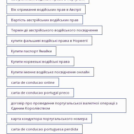
Вік отримання водійських прав в Австрії
Вартість австрійських водійських прав
Термін дії австрійського водійського посвідчення
купити фальшиві водійські права в Норвегії
Купити паспорт Ямайки
Купити норвезькі водійські права
Купити іменне водійське посвідчення онлайн
carta de conducao online
carta de conducao portugal preco
договір про проведення португальської валютної операції з
Єдиним Королівством
карта кондуктора португальського номера
carta de conducao portuguesa perdida